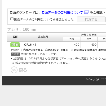
図面ダウンロードは、
図面データのご利用について
をご確認・
図面データのご利用についてを確認しました。
フカサ：160 mm
外形寸法 mm
図面
品名記号
ヨコ
タテ
フ
CF16-44
400
400
壁掛け専用キャビネットです。
ご注意
■上記商品は、2021年8月より仕様変更（アースねじM6の変更）をさせてい
・記載の価格には消費税は含まれていません。
© Copyright 2