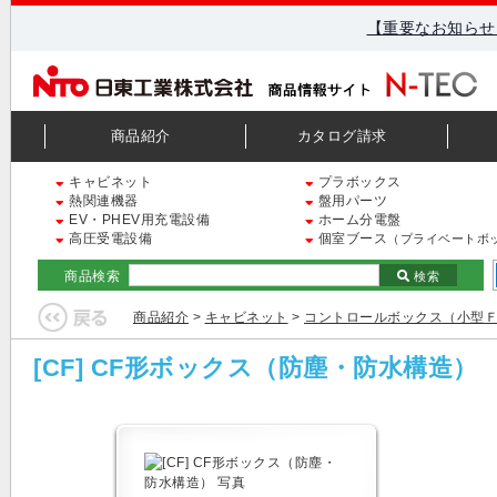
【重要なお知らせ
商品紹介
カタログ請求
キャビネット
プラボックス
熱関連機器
盤用パーツ
EV・PHEV用充電設備
ホーム分電盤
高圧受電設備
個室ブース
（プライベートボ
商品検索
検索
商品紹介
>
キャビネット
>
コントロールボックス（小型
[CF] CF形ボックス（防塵・防水構造）