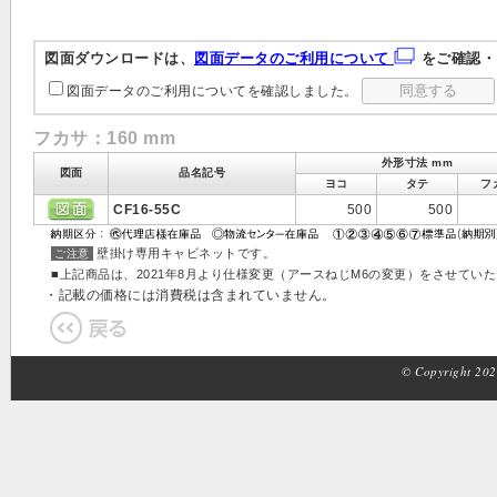
図面ダウンロードは、
図面データのご利用について
をご確認・
図面データのご利用についてを確認しました。
フカサ：160 mm
外形寸法 mm
図面
品名記号
ヨコ
タテ
フ
CF16-55C
500
500
壁掛け専用キャビネットです。
ご注意
■上記商品は、2021年8月より仕様変更（アースねじM6の変更）をさせてい
・記載の価格には消費税は含まれていません。
© Copyright 2