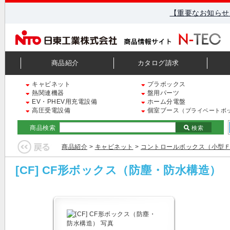
【重要なお知らせ
商品紹介
カタログ請求
キャビネット
プラボックス
熱関連機器
盤用パーツ
EV・PHEV用充電設備
ホーム分電盤
高圧受電設備
個室ブース
（プライベートボ
商品検索
検索
商品紹介
>
キャビネット
>
コントロールボックス（小型
[CF] CF形ボックス（防塵・防水構造）