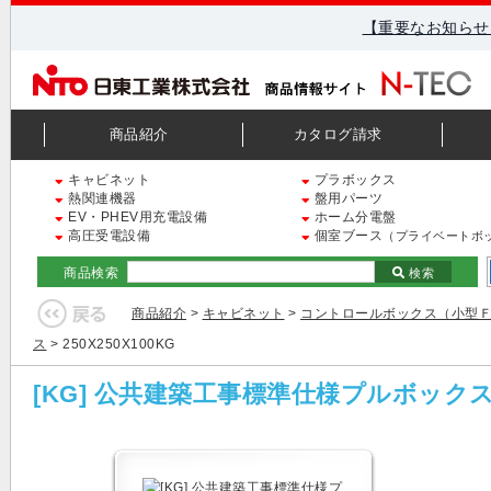
【重要なお知らせ
商品紹介
カタログ請求
キャビネット
プラボックス
熱関連機器
盤用パーツ
EV・PHEV用充電設備
ホーム分電盤
高圧受電設備
個室ブース
（プライベートボ
商品検索
検索
商品紹介
>
キャビネット
>
コントロールボックス（小型
ス
> 250X250X100KG
[KG] 公共建築工事標準仕様プルボック