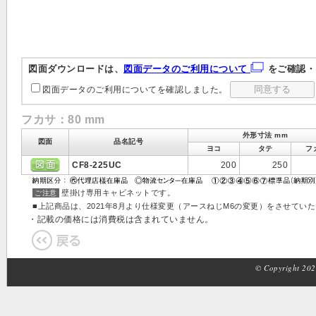
図面ダウンロードは、
図面データのご利用について
をご確認・
図面データのご利用についてを確認しました。
フカサ：80 mm
外形寸法 mm
図面
品名記号
ヨコ
タテ
フ
CF8-225UC
200
250
壁掛け専用キャビネットです。
ご注意
■上記商品は、2021年8月より仕様変更（アースねじM6の変更）をさせてい
・記載の価格には消費税は含まれていません。
© Copyright 2