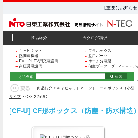
【重要なお知らせ
商品紹介
カタログ請求
キャビネット
プラボックス
熱関連機器
盤用パーツ
EV・PHEV用充電設備
ホーム分電盤
高圧受電設備
個室ブース
（プライベートボ
商品検索
検索
商品紹介
>
キャビネット
>
コントロールボックス（小型
タイプ
> CF8-225UC
[CF-U] CF形ボックス（防塵・防水構