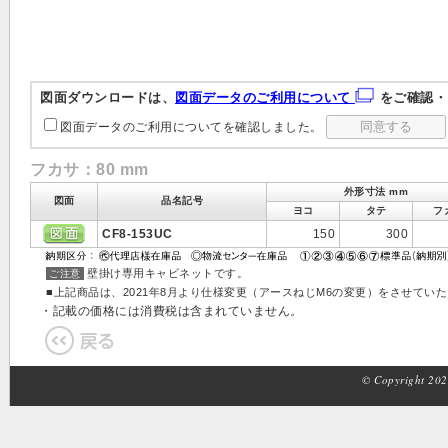
図面ダウンロードは、
図面データのご利用について
をご確認・
図面データのご利用についてを確認しました。
フカサ：80 mm
外形寸法 mm
図面
品名記号
ヨコ
タテ
フ
CF8-153UC
150
300
壁掛け専用キャビネットです。
ご注意
■上記商品は、2021年8月より仕様変更（アースねじM6の変更）をさせてい
・記載の価格には消費税は含まれていません。
© Copyright 2