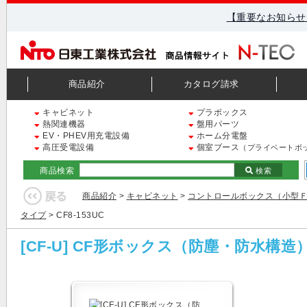
【重要なお知らせ
商品紹介
カタログ請求
キャビネット
プラボックス
熱関連機器
盤用パーツ
EV・PHEV用充電設備
ホーム分電盤
高圧受電設備
個室ブース
（プライベートボ
商品検索
検索
商品紹介
>
キャビネット
>
コントロールボックス（小型
タイプ
> CF8-153UC
[CF-U] CF形ボックス（防塵・防水構