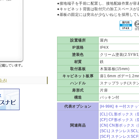
●接地端子を手前に配置し、接地配線作業が容
●キャビネット背面は取付穴の加工スペースが
●基板の固定には突出が少ないねじを採用して
設置場所
屋内
IP規格
IP4X
塗装色
クリーム塗装(2.5Y9/1
材質
鉄
取付基板
木製基板(15mm)
キャビネット板厚
扉1.6mm ボデー1.2m
-A)
ハンドル
スナップラッチ(ステン
扉形式
片扉
構造
パッキン付
代表オプション
[H-99K] キー付スナ
[CL] CL形ボックス
[CF] CF形ボックス
関連商品
[CN] CN形ボック
[SCL] ステンレスS
[SCF] ステンレスS