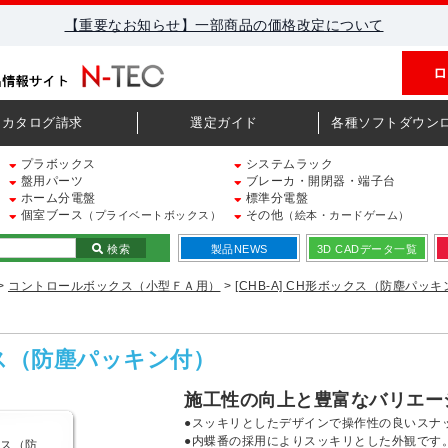
【重要なお知らせ】一部商品の価格改定について
ロ
カタログ請求
選定ガイド
各種ソフトダウン
プラボックス
システムラック
盤用パーツ
ブレーカ・開閉器・端子台
ホーム分電盤
標準分電盤
個室ブース
その他
（プライベートボックス）
（絵本・カードゲーム）
検索
製品NEWS
3D CADデータ一覧
>
コントロールボックス（小型ＦＡ用）
>
[CHB-A] CH形ボックス（防塵パッ
ックス（防塵パッキン付）
施工性の向上と豊富なバリエー
●スッキリとしたデザインで操作性の良いスナ
●内蝶番の採用によりスッキリとした外観です