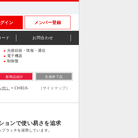
グイン
メンバー登録
ロード
お問合わせ
光接続箱・情報・通信
電子機器
制御盤
新商品紹介
生産終了品
キン付）
> CHB16-
［サイトマップ］
ションで使い易さを追求
ップラッチを採用しています。
。