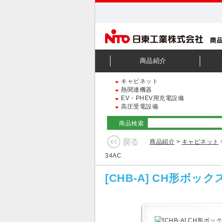
商品紹介
キャビネット
熱関連機器
EV・PHEV用充電設備
高圧受電設備
商品検索
商品紹介
>
キャビネット
34AC
[CHB-A] CH形ボ