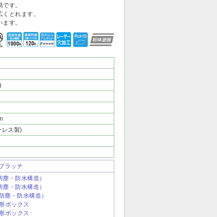
易です。
広くとれます。
います。
)
m
レス製)
ップラッチ
（防塵・防水構造）
（防塵・防水構造）
ス（防塵・防水構造）
CL形ボックス
CF形ボックス