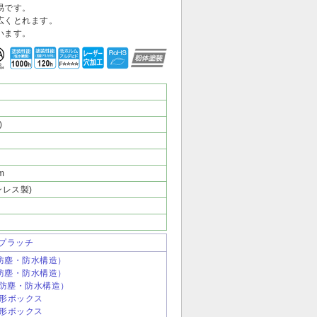
易です。
広くとれます。
います。
)
m
レス製)
ップラッチ
（防塵・防水構造）
（防塵・防水構造）
ス（防塵・防水構造）
CL形ボックス
CF形ボックス