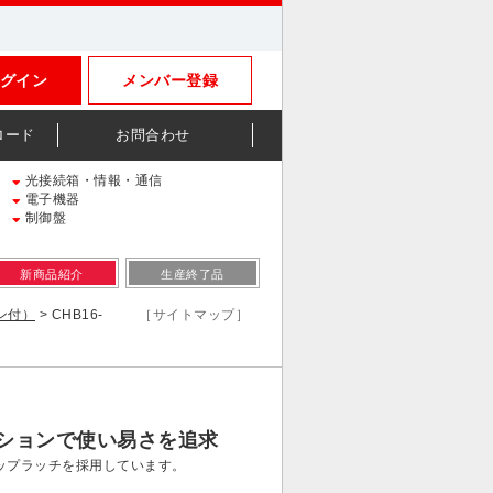
グイン
メンバー登録
ロード
お問合わせ
光接続箱・情報・通信
電子機器
制御盤
新商品紹介
生産終了品
キン付）
> CHB16-
［サイトマップ］
ションで使い易さを追求
ップラッチを採用しています。
。