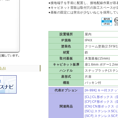
●接地端子を手前に配置し、接地配線作業が容
●キャビネット背面は取付穴の加工スペースが
●基板の固定には突出が少ないねじを採用して
設置場所
屋内
IP規格
IP4X
塗装色
クリーム塗装(2.5Y9/1
材質
鉄
取付基板
木製基板(15mm)
キャビネット板厚
扉1.6mm ボデー1.2m
-A)
ハンドル
スナップラッチ(ステン
扉形式
片扉
構造
パッキン付
代表オプション
[H-99K] キー付スナ
[CL] CL形ボックス
[CF] CF形ボックス
関連商品
[CN] CN形ボック
[SCL] ステンレスS
[SCF] ステンレスS