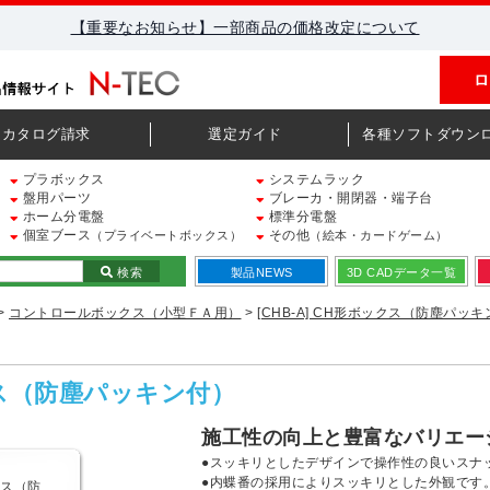
【重要なお知らせ】一部商品の価格改定について
ロ
カタログ請求
選定ガイド
各種ソフトダウン
プラボックス
システムラック
盤用パーツ
ブレーカ・開閉器・端子台
ホーム分電盤
標準分電盤
個室ブース
その他
（プライベートボックス）
（絵本・カードゲーム）
検索
製品NEWS
3D CADデータ一覧
>
コントロールボックス（小型ＦＡ用）
>
[CHB-A] CH形ボックス（防塵パッ
ックス（防塵パッキン付）
施工性の向上と豊富なバリエー
●スッキリとしたデザインで操作性の良いスナ
●内蝶番の採用によりスッキリとした外観です