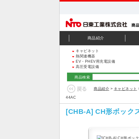
商品紹介
キャビネット
熱関連機器
EV・PHEV用充電設備
高圧受電設備
商品検索
商品紹介
>
キャビネット
44AC
[CHB-A] CH形ボ