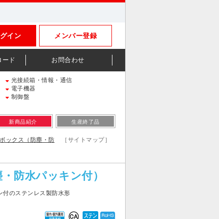
グイン
メンバー登録
ロード
お問合わせ
光接続箱・情報・通信
電子機器
制御盤
新商品紹介
生産終了品
ルボックス（防塵・防
［サイトマップ］
塵・防水パッキン付）
ン付のステンレス製防水形