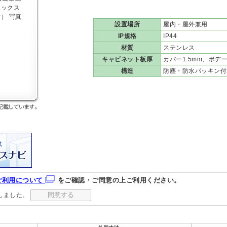
設置場所
屋内・屋外兼用
IP規格
IP44
材質
ステンレス
キャビネット板厚
カバー1.5mm、ボデー
構造
防塵・防水パッキン付
ご利用について
をご確認・ご同意の上ご利用ください。
しました。