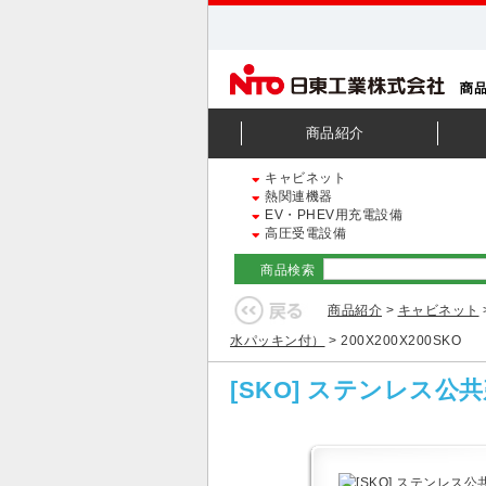
商品紹介
キャビネット
熱関連機器
EV・PHEV用充電設備
高圧受電設備
商品検索
商品紹介
>
キャビネット
水パッキン付）
> 200X200X200SKO
[SKO] ステンレス