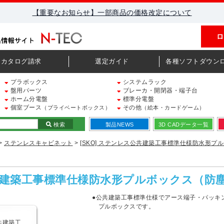
【重要なお知らせ】一部商品の価格改定について
ロ
カタログ請求
選定ガイド
各種ソフトダウン
プラボックス
システムラック
盤用パーツ
ブレーカ・開閉器・端子台
ホーム分電盤
標準分電盤
個室ブース
その他
（プライベートボックス）
（絵本・カードゲーム）
検索
製品NEWS
3D CADデータ一覧
>
ステンレスキャビネット
>
[SKO] ステンレス公共建築工事標準仕様防水形プ
公共建築工事標準仕様防水形プルボックス（防
●公共建築工事標準仕様でアース端子・パッキ
プルボックスです。