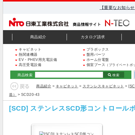
【重要なお知らせ
商品紹介
カタログ請求
キャビネット
プラボックス
熱関連機器
盤用パーツ
EV・PHEV用充電設備
ホーム分電盤
高圧受電設備
個室ブース
（プライベートボ
商品検索
検索
商品紹介
>
キャビネット
>
ステンレスキャビネット
>
[
造）
> SCD20-43
[SCD] ステンレスSCD形コントロー