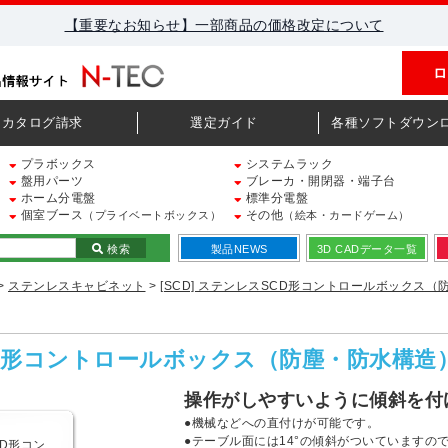
【重要なお知らせ】一部商品の価格改定について
ロ
カタログ請求
選定ガイド
各種ソフトダウン
プラボックス
システムラック
盤用パーツ
ブレーカ・開閉器・端子台
ホーム分電盤
標準分電盤
個室ブース
その他
（プライベートボックス）
（絵本・カードゲーム）
検索
製品NEWS
3D CADデータ一覧
>
ステンレスキャビネット
>
[SCD] ステンレスSCD形コントロールボックス（
SCD形コントロールボックス（防塵・防水構造
操作がしやすいように傾斜を付
●機械などへの直付けが可能です。
●テーブル面には14°の傾斜がついていますの