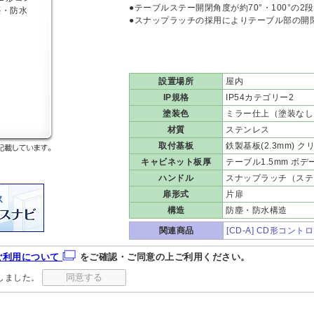
●テーブルステー開閉角度が約70°・100°の
●スナップラッチの採用によりテーブル部の開
設置場所
屋内
IP規格
IP54カテゴリー2
塗装色
ミラー仕上（塗装なし
材質
ステンレス
取付基板
鉄製基板(2.3mm) クリ
キャビネット板厚
テーブル1.5mm ボデー
ハンドル
スナップラッチ（ステ
扉形式
片扉
構造
防塵・防水構造
関連商品
[CD-A] CD形コ
ご利用について
をご確認・ご同意の上ご利用ください。
しました。