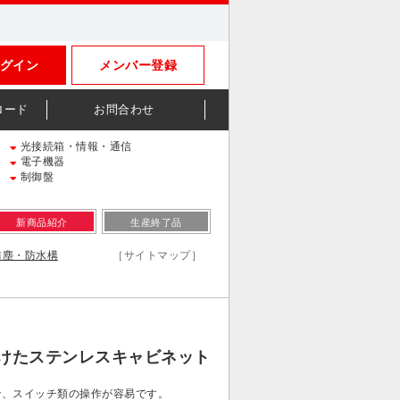
グイン
メンバー登録
ロード
お問合わせ
光接続箱・情報・通信
電子機器
制御盤
新商品紹介
生産終了品
防塵・防水構
［サイトマップ］
）
けたステンレスキャビネット
で、スイッチ類の操作が容易です。