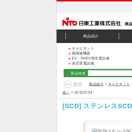
商品紹介
キャビネット
熱関連機器
EV・PHEV用充電設備
高圧受電設備
商品検索
商品紹介
>
キャビネット
造）
> SCD20-54
[SCD] ステンレス