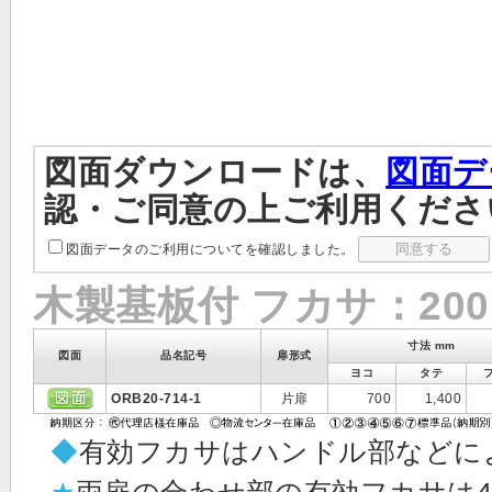
図面ダウンロードは、
図面デ
認・ご同意の上ご利用くださ
図面データのご利用についてを確認しました。
木製基板付 フカサ：20
寸法 mm
図面
品名記号
扉形式
ヨコ
タテ
ORB20-714-1
片扉
700
1,400
◆
有効フカサはハンドル部などに