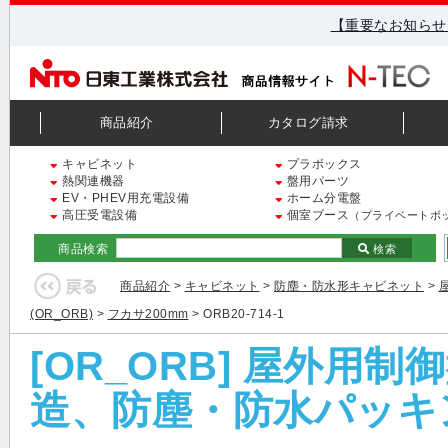
【重要なお知らせ
商品紹介
カタログ請求
キャビネット
プラボックス
熱関連機器
盤用パーツ
EV・PHEV用充電設備
ホーム分電盤
高圧受電設備
個室ブース
（プライベートボ
商品検索
検索
商品紹介
>
キャビネット
>
防塵・防水形キャビネット
>
(OR_ORB)
>
フカサ200mm
> ORB20-714-1
[OR_ORB] 屋外用
造、防塵・防水パッキン