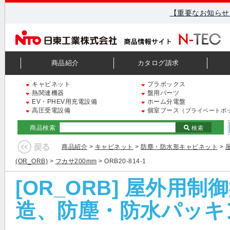
【重要なお知らせ
商品紹介
カタログ請求
キャビネット
プラボックス
熱関連機器
盤用パーツ
EV・PHEV用充電設備
ホーム分電盤
高圧受電設備
個室ブース
（プライベートボ
商品検索
検索
商品紹介
>
キャビネット
>
防塵・防水形キャビネット
>
(OR_ORB)
>
フカサ200mm
> ORB20-814-1
[OR_ORB] 屋外用
造、防塵・防水パッキン