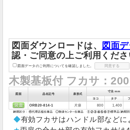
図面ダウンロードは、
図面デ
認・ご同意の上ご利用くださ
図面データのご利用についてを確認しました。
木製基板付 フカサ：20
寸法 mm
図面
品名記号
扉形式
ヨコ
タテ
ORB20-814-1
片扉
800
1,400
◆
有効フカサはハンドル部などに