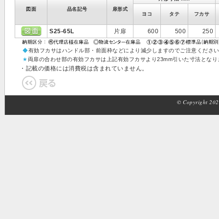
図面
品名記号
扉形式
ヨコ
タテ
フカサ
S25-65L
片扉
600
500
250
◆
有効フカサはハンドル部・前面枠などにより減少しますのでご注意くださ
★
両扉の合わせ部の有効フカサは上記有効フカサより23mm引いた寸法となり
・記載の価格には消費税は含まれていません。
© Copyright 2