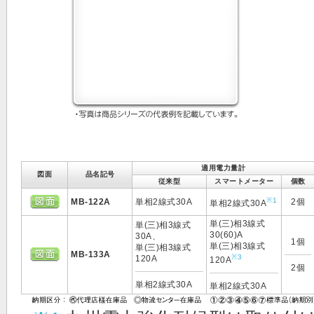
適用電力量計
図面
品名記号
従来型
スマートメーター
個数
※1
MB-122A
単相2線式30A
2個
単相2線式30A
単(三)相3線式
単(三)相3線式
30(60)A
30A、
1個
単(三)相3線式
単(三)相3線式
MB-133A
※3
120A
120A
2個
単相2線式30A
単相2線式30A