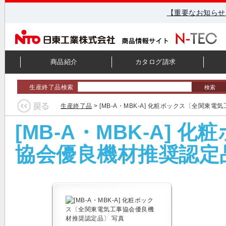
【重要なお知らせ
商品紹介
カタログ請求
生産終了品検索
検索
生産終了品
> [MB-A・MBK-A] 化粧ボックス〔全関東
[MB-A・MBK-A]
協会優良機材推奨認定