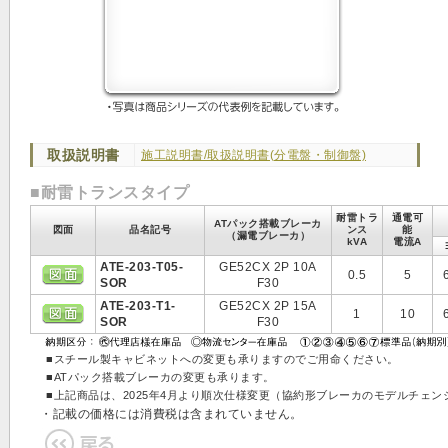
取扱説明書
施工説明書/取扱説明書(分電盤・制御盤)
■耐雷トランスタイプ
耐雷トラ
通電可
ATパック搭載ブレーカ
図面
品名記号
ンス
能
（漏電ブレーカ）
kVA
電流A
ATE-203-T05-
GE52CX 2P 10A
0.5
5
SOR
F30
ATE-203-T1-
GE52CX 2P 15A
1
10
SOR
F30
■スチール製キャビネットへの変更も承りますのでご用命ください。
■ATパック搭載ブレーカの変更も承ります。
■上記商品は、2025年4月より順次仕様変更（協約形ブレーカのモデルチェ
・記載の価格には消費税は含まれていません。