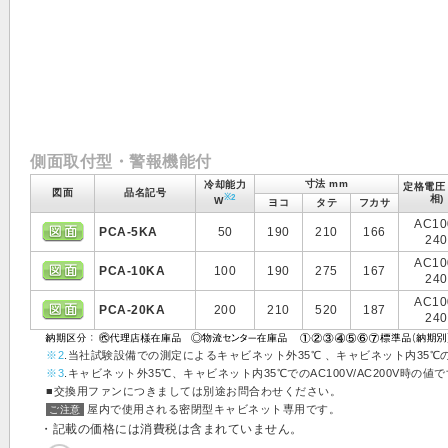
側面取付型・警報機能付
寸法 mm
冷却能力
定格電圧 
図面
品名記号
※2
相)
W
ヨコ
タテ
フカサ
AC10
PCA-5KA
50
190
210
166
240
AC10
PCA-10KA
100
190
275
167
240
AC10
PCA-20KA
200
210
520
187
240
※2
.当社試験設備での測定によるキャビネット外35℃ 、キャビネット内3
※3
.キャビネット外35℃、キャビネット内35℃でのAC100V/AC200V時の値
■交換用ファンにつきましては別途お問合わせください。
屋内で使用される密閉型キャビネット専用です。
ご注意
・記載の価格には消費税は含まれていません。