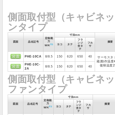
側面取付型（キャビネッ
ンタイプ
寸法mm
定格能
フラ
力
図面
品名記号
摘要
ンジ
フカ
ヨコ
タテ
※3
W/K
含タ
サ
テ
PHE-10CA
8/8.5
150
620
650
40
サーモスタ
蔵(動作温度
PHE-10C-
復帰温度2
8/8.5
150
620
650
40
2A
側面取付型（キャビネッ
ファンタイプ
寸法mm
定格能
フラ
力
図面
品名記号
摘要
ンジ
フカ
ヨコ
タテ
※3
W/K
含タ
サ
テ