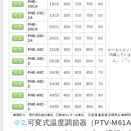
PHE-
13/15
200
720
750
50
15CA
PHE-15C-
13/15
200
720
750
50
2A
PHE-
20/21
300
720
750
50
20CA
PHE-20C-
20/21
300
720
750
50
2A
PHE-30C
25/28
300
820
850
70
サーモスタッ
内蔵してい
PHE-30C-
※2
ん。（
25/28
300
820
850
70
2
PHE-40C
34/39
400
820
850
70
PHE-40C-
34/39
400
820
850
70
2
PHE-60C
49/55
400
920
950
90
PHE-60C-
49/55
400
920
950
90
2
※2
.可変式温度調節器（PTV-M