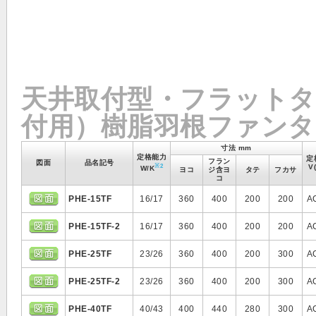
天井取付型・フラットタ
付用）樹脂羽根ファンタ
寸法 mm
定格能力
定
フラン
図面
品名記号
※2
V
W/K
ヨコ
ジ含ヨ
タテ
フカサ
コ
PHE-15TF
16/17
360
400
200
200
A
PHE-15TF-2
16/17
360
400
200
200
A
PHE-25TF
23/26
360
400
200
300
A
PHE-25TF-2
23/26
360
400
200
300
A
PHE-40TF
40/43
400
440
280
300
A