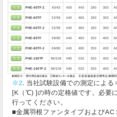
PHE-40TF-2
40/43
400
440
280
300
A
PHE-60TF
52/58
440
480
280
300
A
PHE-60TF-2
52/58
440
480
280
300
A
PHE-80TF
69/80
440
480
350
400
A
PHE-80TF-2
69/80
440
480
350
400
A
PHE-100TF
89/104
490
530
350
400
A
PHE-100TF-2
89/104
490
530
350
400
A
※2
. 当社試験設備での測定による
[K（℃) ]の時の定格値です。必
行ってください。
■金属羽根ファンタイプおよびAC