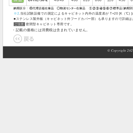
OPHE-50-2
40/49
400
820
860
110
450
8
※2
.当社試験設備での測定によるキャビネット内外の温度差が T=20 [K（
■ステンレス製外板（キャビネット外フードカバー部）も承りますので詳細は
密閉型キャビネット専用です。
ご注意
・記載の価格には消費税は含まれていません。
© Copyright 2