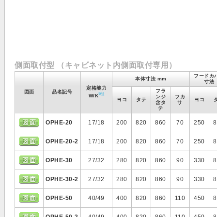
側面取付型 （キャビネット内側面取付専用）
フードカ
本体寸法 mm
寸法
定格能力
フラ
図面
品名記号
※2
W/K
ンジ
フカ
ヨコ
タテ
ヨコ
含タ
サ
テ
OPHE-20
17/18
200
820
860
70
250
8
OPHE-20-2
17/18
200
820
860
70
250
8
OPHE-30
27/32
280
820
860
90
330
8
OPHE-30-2
27/32
280
820
860
90
330
8
OPHE-50
40/49
400
820
860
110
450
8