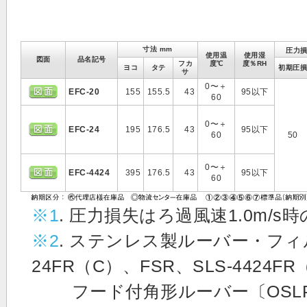
寸法 mm
圧力損
使用温
使用湿
図面
品名記号
フカ
度℃
度％RH
ヨコ
タテ
初期圧損
サ
0〜＋
EFC-20
155
155.5
43
95以下
60
0〜＋
EFC-24
195
176.5
43
95以下
60
50
0〜＋
EFC-4424
395
176.5
43
95以下
60
※1
. 圧力損失はろ過風速1.0m/
※2
. ステンレス製ルーバー・フィルタ
24FR（C）、FSR、SLS-4424F
フード付角形ルーバー〔OSLP-