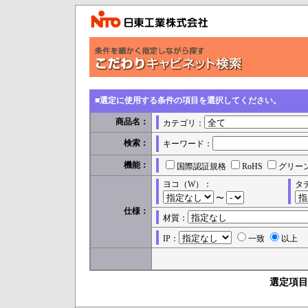
■選定に使用する条件の項目を選択してください。
商品名：
カテゴリ：
検索：
キーワード：
機能：
国際認証規格
RoHS
グリー
ヨコ（W）：
タ
〜
仕様：
材質：
IP：
一致
以上
選定項目