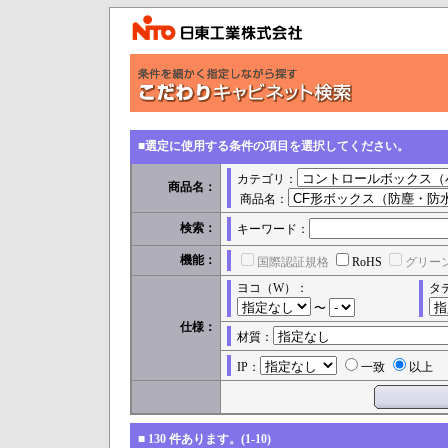
■選定に使用する条件の項目を選択してください。
カテゴリ：
商品名：
商品名：
検索：
キーワード：
機能：
国際認証規格
RoHS
グリー
ヨコ（W）：
タ
〜
仕様：
材質：
IP：
一致
以上
■
130
件あります。(1-10)