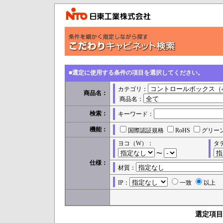
■選定に使用する条件の項目を選択してください。
カテゴリ：
商品名：
商品名：
検索：
キーワード：
機能：
国際認証規格
RoHS
グリー
ヨコ（W）：
タ
〜
仕様：
材質：
IP：
一致
以上
選定項目