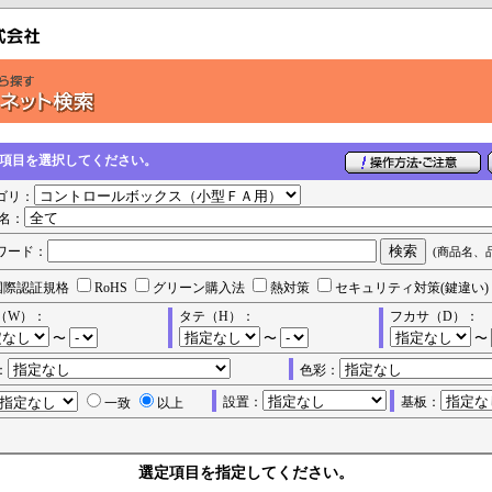
の項目を選択してください。
ゴリ：
名：
ワード：
(商品名、
国際認証規格
RoHS
グリーン購入法
熱対策
セキュリティ対策(鍵違い)
（W）：
タテ（H）：
フカサ（D）：
〜
〜
〜
：
色彩：
設置：
基板：
一致
以上
選定項目を指定してください。