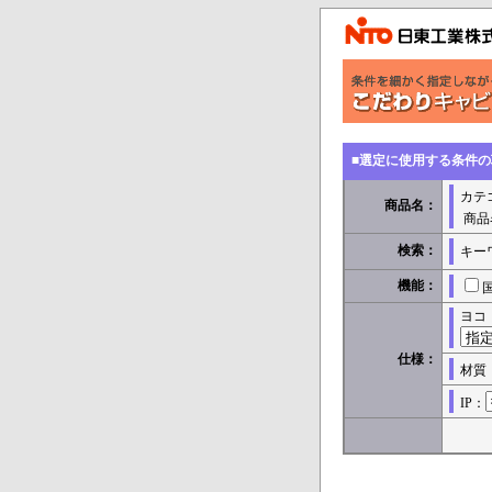
■選定に使用する条件
カテ
商品名：
商品
検索：
キー
機能：
ヨコ
仕様：
材質
IP：