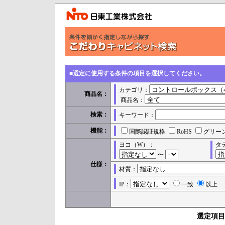
■選定に使用する条件の項目を選択してください。
カテゴリ：
商品名：
商品名：
検索：
キーワード：
機能：
国際認証規格
RoHS
グリー
ヨコ（W）：
タ
〜
仕様：
材質：
IP：
一致
以上
選定項目