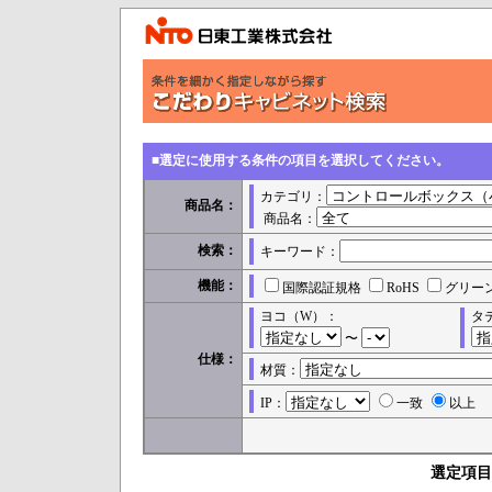
■選定に使用する条件の項目を選択してください。
カテゴリ：
商品名：
商品名：
検索：
キーワード：
機能：
国際認証規格
RoHS
グリー
ヨコ（W）：
タ
〜
仕様：
材質：
IP：
一致
以上
選定項目