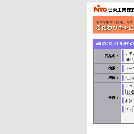
■選定に使用する条件
カテ
商品名：
商品
検索：
キー
機能：
ヨコ
仕様：
材質
IP：