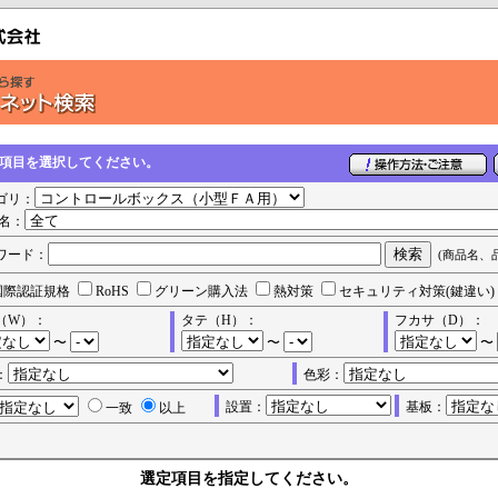
の項目を選択してください。
ゴリ：
名：
ワード：
(商品名、
国際認証規格
RoHS
グリーン購入法
熱対策
セキュリティ対策(鍵違い)
（W）：
タテ（H）：
フカサ（D）：
〜
〜
〜
：
色彩：
設置：
基板：
一致
以上
選定項目を指定してください。