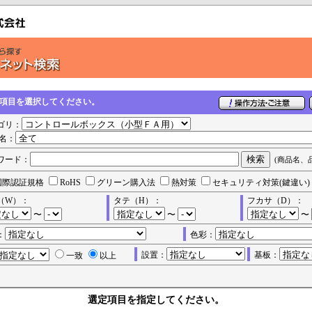
の項目を選択してください。
ゴリ：
名：
ワード：
(商品名、
国際認証規格
RoHS
グリーン購入法
熱対策
セキュリティ対策(鍵違い)
（W）：
タテ（H）：
フカサ（D）：
〜
〜
〜
：
色彩：
設置：
基板：
一致
以上
選定項目を指定してください。