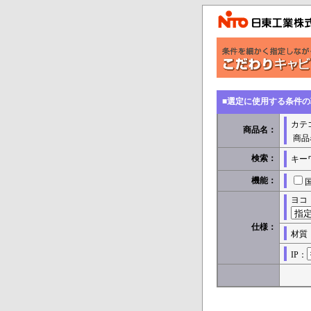
■選定に使用する条件
カテ
商品名：
商品
検索：
キー
機能：
ヨコ
仕様：
材質
IP：