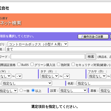
の項目を選択してください。
ゴリ：
名：
ワード：
(商品名、
国際認証規格
RoHS
グリーン購入法
熱対策
セキュリティ対策(鍵違い)
（W）：
タテ（H）：
フカサ（D）：
〜
〜
〜
：
色彩：
設置：
基板：
一致
以上
選定項目を指定してください。