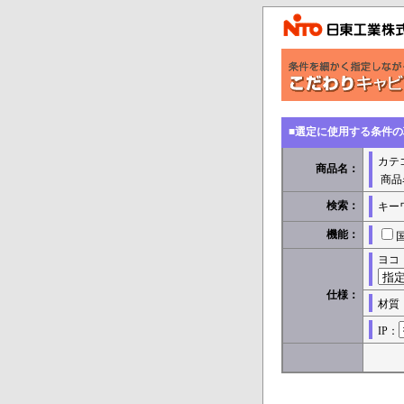
■選定に使用する条件
カテ
商品名：
商品
検索：
キー
機能：
ヨコ
仕様：
材質
IP：