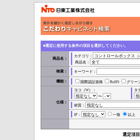
■選定に使用する条件の項目を選択してください。
カテゴリ：
商品名：
商品名：
検索：
キーワード：
機能：
国際認証規格
RoHS
グリー
ヨコ（W）：
タ
〜
仕様：
材質：
IP：
一致
以上
選定項目