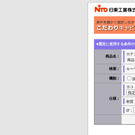
■選定に使用する条件
カテ
商品名：
商品
検索：
キー
機能：
ヨコ
仕様：
材質
IP：