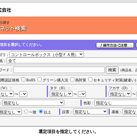
の項目を選択してください。
ゴリ：
名：
ワード：
(商品名、
国際認証規格
RoHS
グリーン購入法
熱対策
セキュリティ対策(鍵違い)
（W）：
タテ（H）：
フカサ（D）：
〜
〜
〜
：
色彩：
設置：
基板：
一致
以上
選定項目を指定してください。