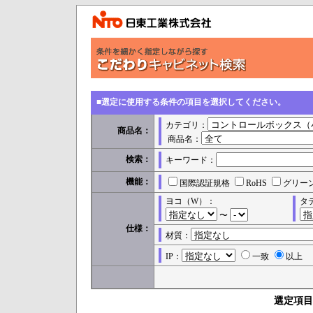
■選定に使用する条件の項目を選択してください。
カテゴリ：
商品名：
商品名：
検索：
キーワード：
機能：
国際認証規格
RoHS
グリー
ヨコ（W）：
タ
〜
仕様：
材質：
IP：
一致
以上
選定項目