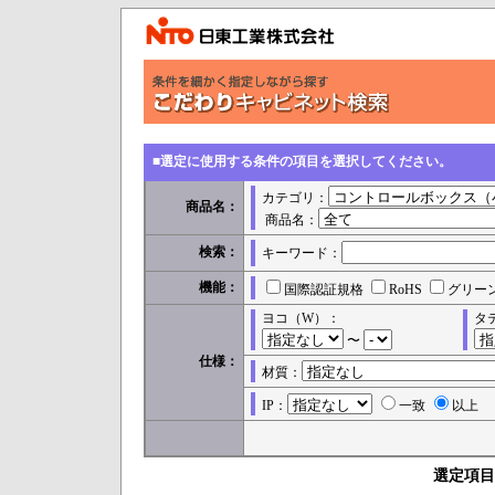
■選定に使用する条件の項目を選択してください。
カテゴリ：
商品名：
商品名：
検索：
キーワード：
機能：
国際認証規格
RoHS
グリー
ヨコ（W）：
タ
〜
仕様：
材質：
IP：
一致
以上
選定項目