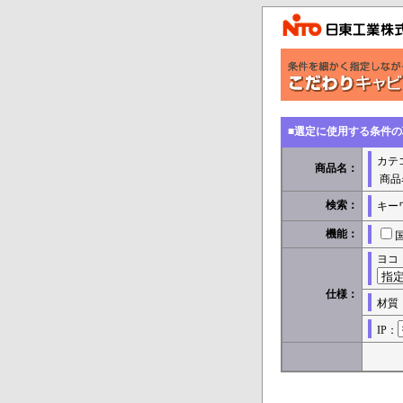
■選定に使用する条件
カテ
商品名：
商品
検索：
キー
機能：
ヨコ
仕様：
材質
IP：