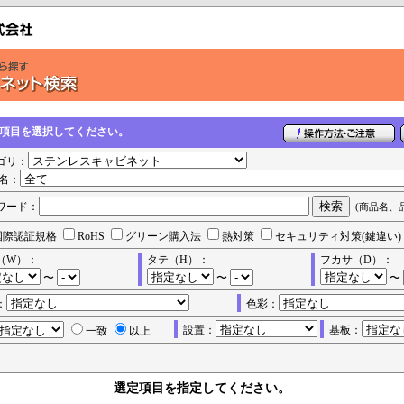
の項目を選択してください。
ゴリ：
名：
ワード：
(商品名、
国際認証規格
RoHS
グリーン購入法
熱対策
セキュリティ対策(鍵違い)
（W）：
タテ（H）：
フカサ（D）：
〜
〜
〜
：
色彩：
設置：
基板：
一致
以上
選定項目を指定してください。