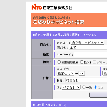
■選定に使用する条件の項目を選択してください。
カテゴリ：
商品名：
商品名：
検索：
キーワード：
機能：
国際認証規格
RoHS
グリー
ヨコ（W）：
タ
〜
仕様：
材質：
IP：
一致
以上
■
1907
件あります。(1-10)