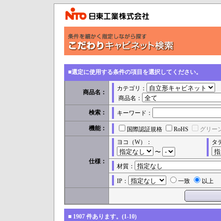
■選定に使用する条件の項目を選択してください。
カテゴリ：
商品名：
商品名：
検索：
キーワード：
機能：
国際認証規格
RoHS
グリー
ヨコ（W）：
タ
〜
仕様：
材質：
IP：
一致
以上
■
1907
件あります。(1-10)