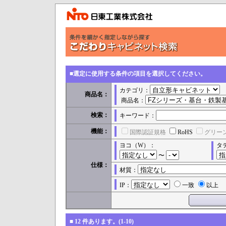
■選定に使用する条件の項目を選択してください。
カテゴリ：
商品名：
商品名：
検索：
キーワード：
機能：
国際認証規格
RoHS
グリー
ヨコ（W）：
タ
〜
仕様：
材質：
IP：
一致
以上
■
12
件あります。(1-10)