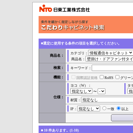
■選定に使用する条件の項目を選択してください。
カテゴリ：
商品名：
商品名：
検索：
キーワード：
機能：
国際認証規格
RoHS
グリー
ヨコ（W）：
タ
〜
仕様：
材質：
IP：
一致
以上
■
10
件あります。(1-10)