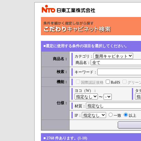
■選定に使用する条件の項目を選択してください。
カテゴリ：
商品名：
商品名：
検索：
キーワード：
機能：
国際認証規格
RoHS
グリー
ヨコ（W）：
タ
〜
仕様：
材質：
IP：
一致
以上
■
2768
件あります。(1-10)