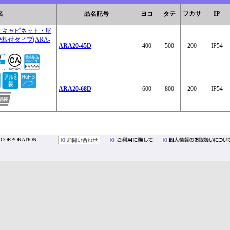
名
品名記号
ヨコ
タテ
フカサ
IP
ミキャビネット・屋
板付タイプ(ARA-
ARA20-45D
400
500
200
IP54
ARA20-68D
600
800
200
IP54
YO CORPORATION