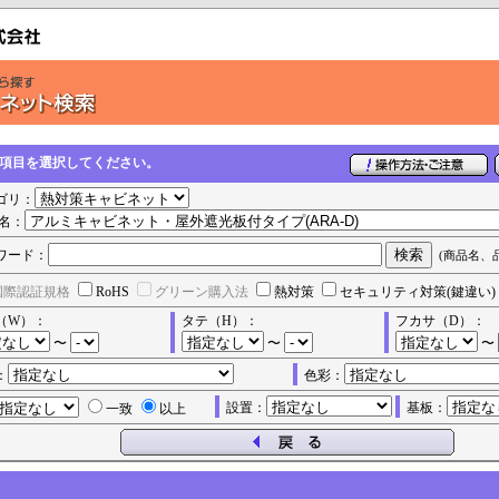
の項目を選択してください。
ゴリ：
名：
ワード：
(商品名、
国際認証規格
RoHS
グリーン購入法
熱対策
セキュリティ対策(鍵違い)
（W）：
タテ（H）：
フカサ（D）：
〜
〜
〜
：
色彩：
設置：
基板：
一致
以上
表