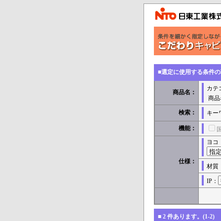
■選定に使用する条件
カテ
商品名：
商品
検索：
キー
機能：
ヨコ
仕様：
材質
IP：
■
2
件あります。(1-2)