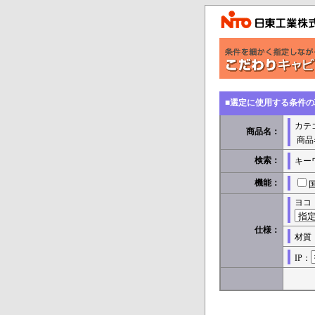
■選定に使用する条件
カテ
商品名：
商品
検索：
キー
機能：
ヨコ
仕様：
材質
IP：