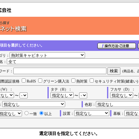
の項目を選択してください。
ゴリ：
名：
ワード：
(商品名、
国際認証規格
RoHS
グリーン購入法
熱対策
セキュリティ対策(鍵違い)
（W）：
タテ（H）：
フカサ（D）：
〜
〜
〜
：
色彩：
設置：
基板：
一致
以上
選定項目を指定してください。