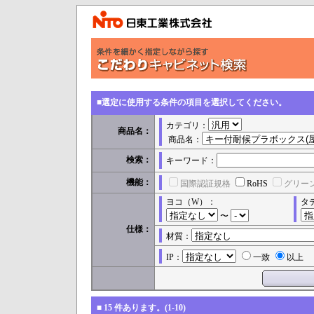
■選定に使用する条件の項目を選択してください。
カテゴリ：
商品名：
商品名：
検索：
キーワード：
機能：
国際認証規格
RoHS
グリー
ヨコ（W）：
タ
〜
仕様：
材質：
IP：
一致
以上
■
15
件あります。(1-10)