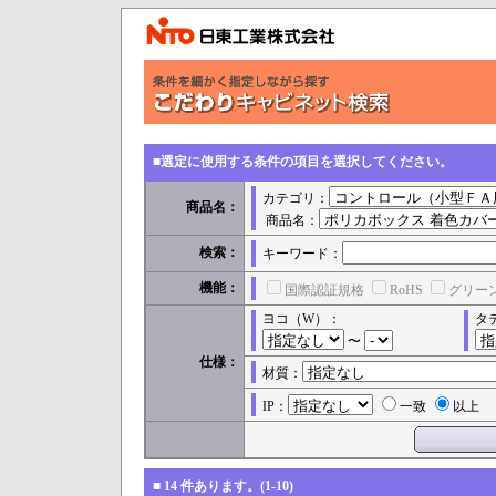
■選定に使用する条件の項目を選択してください。
カテゴリ：
商品名：
商品名：
検索：
キーワード：
機能：
国際認証規格
RoHS
グリー
ヨコ（W）：
タ
〜
仕様：
材質：
IP：
一致
以上
■
14
件あります。(1-10)