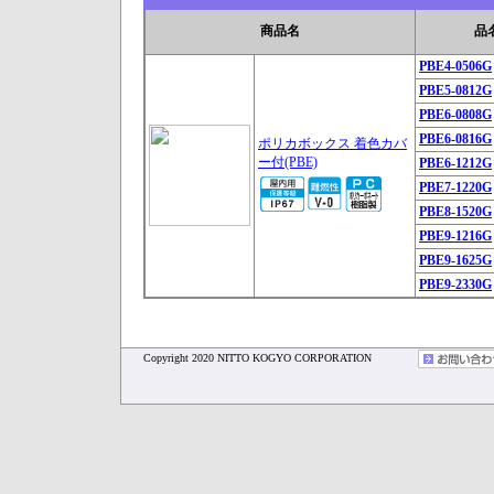
商品名
品
PBE4-0506G
PBE5-0812G
PBE6-0808G
PBE6-0816G
ポリカボックス 着色カバ
ー付(PBE)
PBE6-1212G
PBE7-1220G
PBE8-1520G
PBE9-1216G
PBE9-1625G
PBE9-2330G
Copyright 2020 NITTO KOGYO CORPORATION