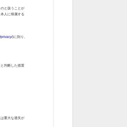
ものと扱うことが
た本人に帰属する
/privacy/
)に則り、
要と判断した措置
又は重大な過失が