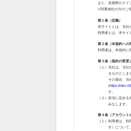
また、長期間ログイ
※同業他社の方のご
第１条（定義）
本サイトとは、当社
利用者とは、本サイ
第２条（本規約への
利用者は、本規約に
第３条（規約の変更
（１）当社は、当社
るものとしま
その場合、当
(
https://ntec.ni
す。
（２）前項に定める
みなします。
第４条（アカウント
（１）利用者は、利
す）について