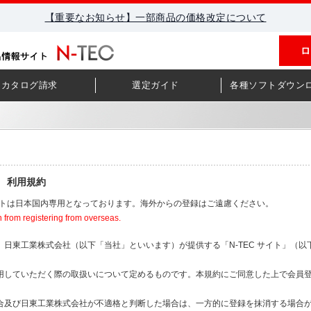
【重要なお知らせ】一部商品の価格改定について
ロ
カタログ請求
選定ガイド
各種ソフトダウン
録 利用規約
サイトは日本国内専用となっております。海外からの登録はご遠慮ください。
n from registering from overseas.
、日東工業株式会社（以下「当社」といいます）が提供する「N-TEC サイト」（以
用していただく際の取扱いについて定めるものです。本規約にご同意した上で会員
合及び日東工業株式会社が不適格と判断した場合は、一方的に登録を抹消する場合