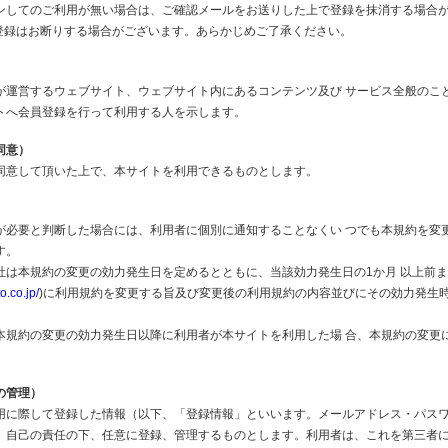
ンしてのご利用が無い場合は、ご確認メールをお送りした上で登録を抹消する場合
登録はお断りする場合がございます。あらかじめご了承ください。
が運営するウェブサイト、ウェブサイト内にあるコンテンツ及び サービス全般のこ
トへ会員登録を行って利用する人を示します。
同意）
同意して頂いた上で、本サイトを利用できるものとします。
）
が必要と判断した場合には、利用者に個別に通知することなくい つでも本規約を変
す。
社は本規約の変更の効力発生日を定めるとともに、当該効力発生日の1か月 以上前
to.co.jp/
)に利用規約を変更する旨及び変更後の利用規約の内容並びにその効力発生
本規約の変更の効力発生日以降に利用者が本サイトを利用した場 合、本規約の変更
の管理）
用に際して登録した情報（以下、「登録情報」といいます。メールアドレス・パス
、自己の責任の下、任意に登録、管理するものとします。利用者は、これを第三者