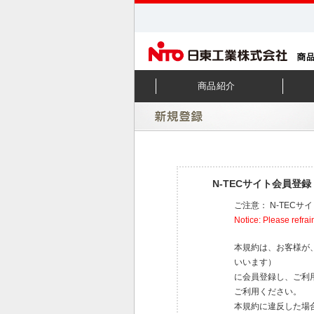
商品紹介
N-TECサイト会員登
ご注意： N-TEC
Notice: Please refrai
本規約は、お客様が
いいます）
に会員登録し、ご利
ご利用ください。
本規約に違反した場