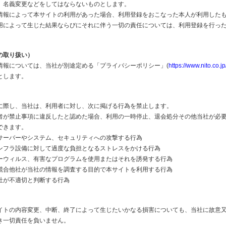
、名義変更などをしてはならないものとします。
情報によって本サイトの利用があった場合、利用登録をおこなった本人が利用した
用によって生じた結果ならびにそれに伴う一切の責任については、利用登録を行っ
。
の取り扱い）
情報については、当社が別途定める「プライバシーポリシー」(
https://www.nito.co.jp
とします。
に際し、当社は、利用者に対し、次に掲げる行為を禁止します。
者が禁止事項に違反したと認めた場合、利用の一時停止、退会処分その他当社が必
できます。
サーバーやシステム、セキュリティへの攻撃する行為
ンフラ設備に対して過度な負担となるストレスをかける行為
ーウィルス、有害なプログラムを使用またはそれを誘発する行為
競合他社が当社の情報を調査する目的で本サイトを利用する行為
社が不適切と判断する行為
イトの内容変更、中断、終了によって生じたいかなる損害についても、当社に故意
き一切責任を負いません。