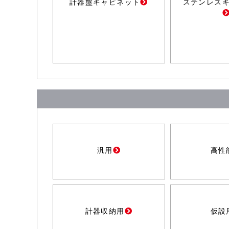
計器盤キャビネット
ステンレス
汎用
高性
計器収納用
仮設