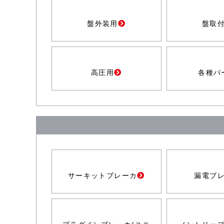
盤外装用
盤取
高圧用
各種パ
サーキットブレーカ
漏電ブ