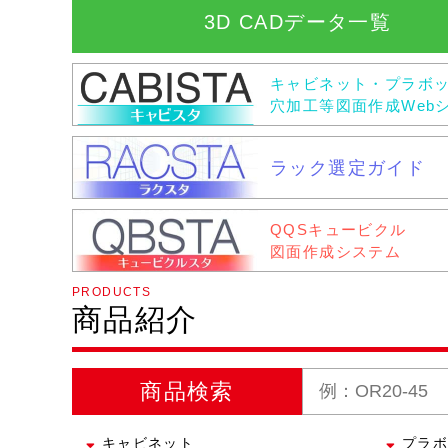
3D CADデータ一覧
キャビネット・プラボ
穴加工等図面作成Web
ラック選定ガイド
QQSキュービクル
図面作成システム
PRODUCTS
商品紹介
商品検索
キャビネット
プラボ