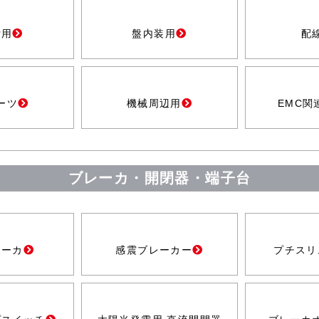
付用
盤内装用
配
ーツ
機械周辺用
EMC関
ブレーカ・開閉器・端子台
レーカ
感震ブレーカー
プチスリ