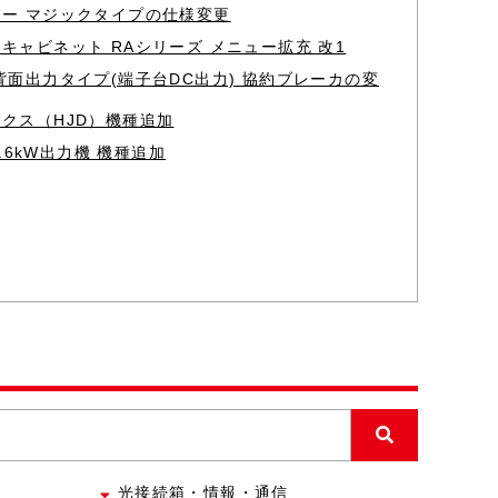
ー マジックタイプの仕様変更
キャビネット RAシリーズ メニュー拡充 改1
背面出力タイプ(端子台DC出力) 協約ブレーカの変
クス（HJD）機種追加
9.6kW出力機 機種追加
光接続箱・情報・通信