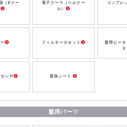
器（Eクー
電子クーラ（ペルクー
コンプレ
）
ル）
バー
フィルターカセット
盤用ヒータ
タ
度センサ
遮熱シート
盤用パーツ