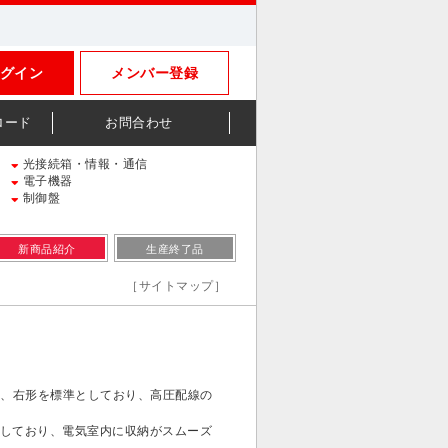
グイン
メンバー登録
ロード
お問合わせ
光接続箱・情報・通信
電子機器
制御盤
新商品紹介
生産終了品
［サイトマップ］
左、右形を標準としており、高圧配線の
準としており、電気室内に収納がスムーズ