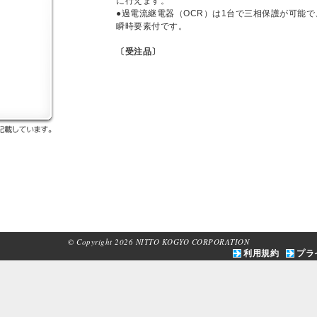
に行えます。
●過電流継電器（OCR）は1台で三相保護が可能
瞬時要素付です。
〔受注品〕
© Copyright 2026 NITTO KOGYO CORPORATION
利用規約
プラ