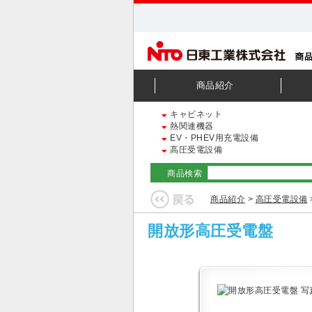
商品紹介
キャビネット
熱関連機器
EV・PHEV用充電設備
高圧受電設備
商品検索
商品紹介
>
高圧受電設備
開放形高圧受電盤