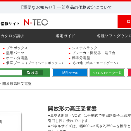
【重要なお知らせ】一部商品の価格改定について
ロ
カタログ請求
選定ガイド
各種ソフトダウン
プラボックス
システムラック
盤用パーツ
ブレーカ・開閉器・端子台
ホーム分電盤
標準分電盤
個室ブース
その他
（プライベートボックス）
（絵本・カードゲーム）
検索
製品NEWS
3D CADデータ一覧
> 開放形高圧受電盤
開放形の高圧受電盤
●真空遮断器（VCB）は手動式で主回路端子上部
引回し性に優れています。
●パネルサイズは、幅600㎜×高さ2,350㎜を標