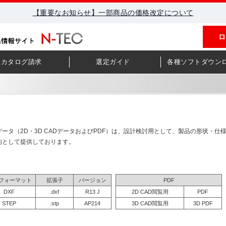
【重要なお知らせ】一部商品の価格改定について
ロ
カタログ請求
選定ガイド
各種ソフトダウン
ータ（2D・3D CADデータおよびPDF）は、設計検討用として、製品の形状・仕
的として提供しております。
Dフォーマット
拡張子
バージョン
PDF
DXF
.dxf
R13 J
2D CAD閲覧用
PDF
STEP
.stp
AP214
3D CAD閲覧用
3D PDF