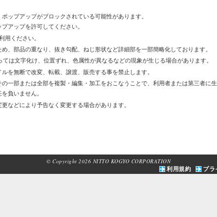
合、ポップアップがブロックされている可能性があります。
ップアップを許可してください。
ご利用ください。
ため、部品の重なり、抜き勾配、ねじ形状など詳細部を一部簡略化しております。
よっては文字化け、位置ずれ、色属性が異なるなどの現象が生じる場合があります。
イルを無断で改変、転載、譲渡、販売する事を禁止します。
その一部または全部を複製・編集・加工をおこなうことで、利用者または第三者に生
任を負いません。
変更などにより予告なく変更する場合があります。
© Copyright 2026 NITTO KOGYO CORPORATION
利用規約
プラ