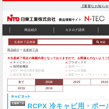
【重要なお知らせ
商品紹介
カタログ請求
生産終了品検索
検索
商品紹介
>
生産終了品
※生産終了時点の掲載内容となっておりますので、お間違えのないようご
キャビネット
プラボックス
熱関連機器
盤用パーツ
EV・PHEV用充電設備
ホーム分電盤
高圧受電設備
個室ブース
（プライベートボッ
全て
2026
2025
2024
2019
2018
RCPX 冷キャビ用・ポー