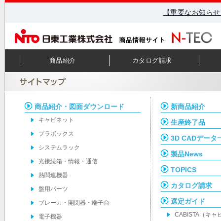
【重要なお知らせ
商品紹介
カタログ請求
商品紹介・図面ダウンロード
新商品紹介
キャビネット
生産終了品
プラボックス
3D CADデータ
システムラック
製品News
光接続箱・情報・通信
TOPICS
熱関連機器
カタログ請求
盤用パーツ
選定ガイド
ブレーカ・開閉器・端子台
CABISTA（キ
電子機器