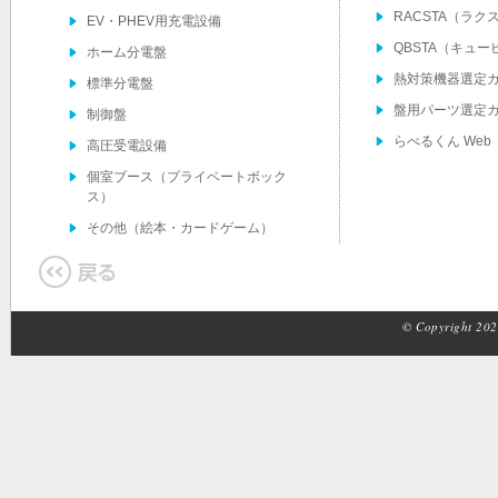
RACSTA（ラク
EV・PHEV用充電設備
QBSTA（キュ
ホーム分電盤
熱対策機器選定
標準分電盤
盤用パーツ選定
制御盤
らべるくん Web
高圧受電設備
個室ブース（プライベートボック
ス）
その他（絵本・カードゲーム）
© Copyright 2