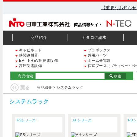
【重要なお知らせ
商品紹介
カタログ請求
キャビネット
プラボックス
熱関連機器
盤用パーツ
EV・PHEV用充電設備
ホーム分電盤
高圧受電設備
個室ブース
（プライベートボ
商品検索
検索
商品紹介
> システムラック
システムラック
FSシリーズ
AHシリーズ
FD